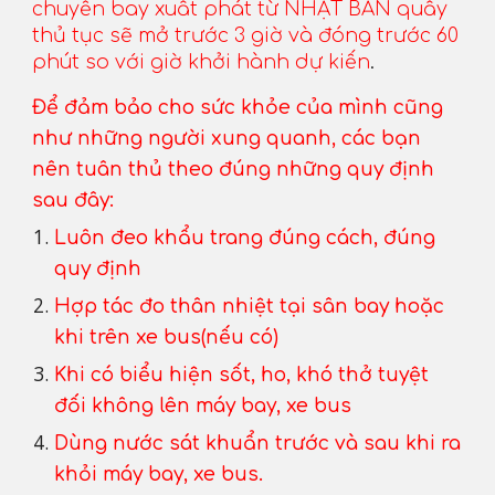
chuyến bay xuất phát từ NHẬT BẢN quầy
thủ tục sẽ mở trước 3 giờ và đóng trước 60
phút so với giờ khởi hành dự kiến
.
Đ
ể đảm bảo cho sức khỏe của mình cũng
như những người xung quanh, các bạn
nên tuân thủ theo đúng những quy định
sau đây:
Luôn đeo khẩu trang đúng cách, đúng
quy định
Hợp tác đo thân nhiệt tại sân bay hoặc
khi trên xe bus(nếu có)
Khi có biểu hiện sốt, ho, khó thở tuyệt
đối không lên máy bay, xe bus
Dùng nước sát khuẩn trước và sau khi ra
khỏi máy bay, xe bus.