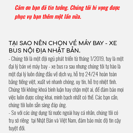
Cảm ơn bạn đã tin tưởng. Chúng tôi hi vọng được
phục vụ bạn thêm một lần nữa
.
TẠI SAO NÊN CHỌN VÉ MÁY BAY - XE
BUS NỘI ĐỊA NHẬT BẢN.
- Chúng tôi là một đội ngũ phát triển từ tháng 1/2019, tuy là một
đại lý bán vé máy bay - xe bus ra sau nhưng chúng tôi tự hào là
một đại lý luôn đứng đầu về dịch vụ, hỗ trợ 24/24 hoàn toàn
bằng tiếng việt, xuất vé nhanh chóng, uy tín, hỗ trợ nhiệt tình.
Chúng tôi không khoá bình luận hay chặn một ai, để đảm bảo mọi
việc luôn được công khai, minh bạch nhất có thể. Các bạn cần,
chúng tôi luôn sẵn sàng đáp ứng.
- So với các ứng dụng từ nước ngoài hay cá nhân, chúng tôi có
trụ sở riêng tại Nhật Bản và Việt Nam, đảm bảo mức độ tin cậy
tuyệt đối.