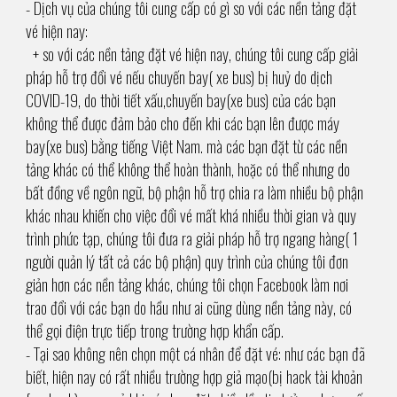
- Dịch vụ của chúng tôi cung cấp có gì so với các nền tảng đặt
vé hiện nay:
+ so với các nền tảng đặt vé hiện nay, chúng tôi cung cấp giải
pháp hỗ trợ đổi vé nếu chuyến bay( xe bus) bị huỷ do dịch
COVID-19, do thời tiết xấu,chuyến bay(xe bus) của các bạn
không thể được đảm bảo cho đến khi các bạn lên được máy
bay(xe bus) bằng tiếng Việt Nam. mà các bạn đặt từ các nền
tảng khác có thể không thể hoàn thành, hoặc có thể nhưng do
bất đồng về ngôn ngữ, bộ phận hỗ trợ chia ra làm nhiều bộ phận
khác nhau khiến cho việc đổi vé mất khá nhiều thời gian và quy
trình phức tạp, chúng tôi đưa ra giải pháp hỗ trợ ngang hàng( 1
người quản lý tất cả các bộ phận) quy trình của chúng tôi đơn
giản hơn các nền tảng khác, chúng tôi chọn Facebook làm nơi
trao đổi với các bạn do hầu như ai cũng dùng nền tảng này, có
thể gọi điện trực tiếp trong trường hợp khẩn cấp.
- Tại sao không nên chọn một cá nhân để đặt vé: như các bạn đã
biết, hiện nay có rất nhiều trường hợp giả mạo(bị hack tài khoản