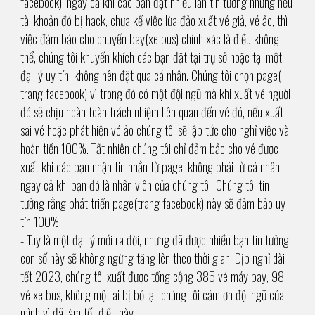
facebook), ngay cả khi các bạn đặt nhiều lần tin tưởng nhưng nếu
tài khoản đó bị hack, chưa kể việc lừa đảo xuất vé giả, vé ảo, thì
việc đảm bảo cho chuyến bay(xe bus) chính xác là điều không
thể, chúng tôi khuyến khích các bạn đặt tại trụ sở hoặc tại một
đại lý uy tín, không nên đặt qua cá nhân. Chúng tôi chọn page(
trang facebook) vì trong đó có một đội ngũ mà khi xuất vé người
đó sẽ chịu hoàn toàn trách nhiệm liên quan đến vé đó, nếu xuất
sai vé hoặc phát hiện vé ảo chúng tôi sẽ lập tức cho nghỉ việc và
hoàn tiền 100%. Tất nhiên chúng tôi chỉ đảm bảo cho vé được
xuất khi các bạn nhận tin nhắn từ page, không phải từ cá nhân,
ngay cả khi bạn đó là nhân viên của chúng tôi. Chúng tôi tin
tưởng rằng phát triển page(trang facebook) này sẽ đảm bảo uy
tín 100%.
- Tuy là một đại lý mới ra đời, nhưng đã được nhiều bạn tin tưởng,
con số này sẽ không ngừng tăng lên theo thời gian. Dịp nghỉ dài
tết 2023, chúng tôi xuất được tổng cộng 385 vé máy bay, 98
vé xe bus, không một ai bị bỏ lại, chúng tôi cảm ơn đội ngũ của
mình vì đã làm tốt điều này.